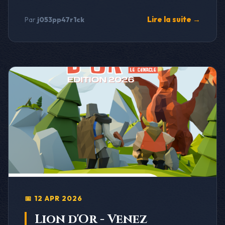
Lire la suite →
Par
j053pp47r1ck
📅 12 APR 2026
Lion d'Or - Venez