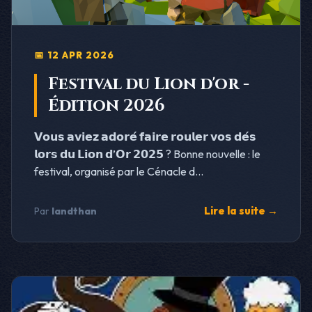
📅 12 APR 2026
Festival du Lion d'or -
Édition 2026
𝗩𝗼𝘂𝘀 𝗮𝘃𝗶𝗲𝘇 𝗮𝗱𝗼𝗿𝗲́ 𝗳𝗮𝗶𝗿𝗲 𝗿𝗼𝘂𝗹𝗲𝗿 𝘃𝗼𝘀 𝗱𝗲́𝘀
𝗹𝗼𝗿𝘀 𝗱𝘂 𝗟𝗶𝗼𝗻 𝗱’𝗢𝗿 𝟮𝟬𝟮𝟱 ? Bonne nouvelle : le
festival, organisé par le Cénacle d...
Lire la suite →
Par
landthan