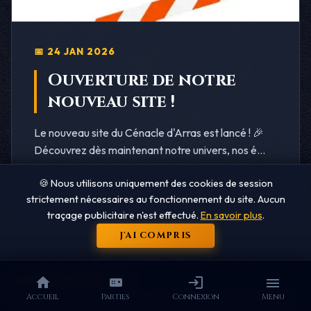
📅 24 JAN 2026
Ouverture de notre
nouveau site !
Le nouveau site du Cénacle d'Arras est lancé ! 🎉
Découvrez dès maintenant notre univers, nos é...
🍪 Nous utilisons uniquement des cookies de session
Lire la suite →
Par
ayoub1968
strictement nécessaires au fonctionnement du site. Aucun
traçage publicitaire n'est effectué.
En savoir plus
.
J'AI COMPRIS
Le Cénacle d'Arras
Accueil
Parties
Connexion
Menu
Le Cénacle d’Arras, association régie par la loi 1901, œuvre pour la